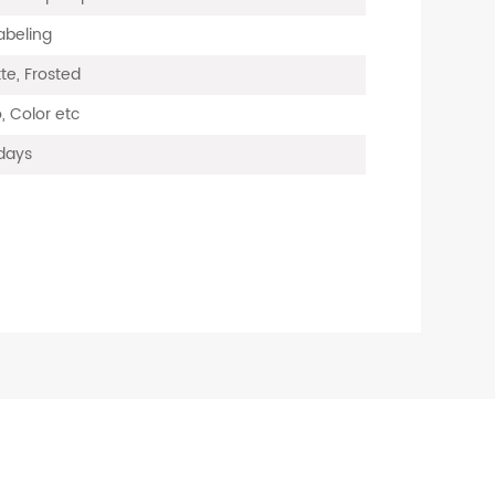
labeling
te, Frosted
, Color etc
days