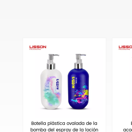
0ml
Botella plástica ovalada de la
n
bomba del espray de la loción
aco