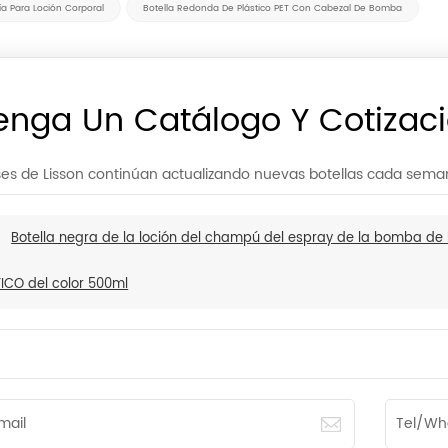
ía Para Loción Corporal
Botella Redonda De Plástico PET Con Cabezal De Bomba
enga Un Catálogo Y Cotizac
es de Lisson continúan actualizando nuevas botellas cada semana
:
Botella negra de la loción del champú del espray de la bomba de l
CO del color 500ml