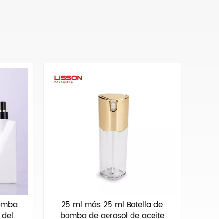
bomba
25 ml más 25 ml Botella de
Bote
 del
bomba de aerosol de aceite
la