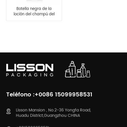
Botella negra de la
loción del champú del
espray de la bomba
de la cubierta del
metal de la botella del
CATEGORÍAS DE PRODUCTO
ANIMAL DOMÉSTICO
del color 500ml
Teléfono :+0086 15099958531
Lisson Mansion , No.2-36 Yongfa Road,
Huadu District,Guangzhou CHINA