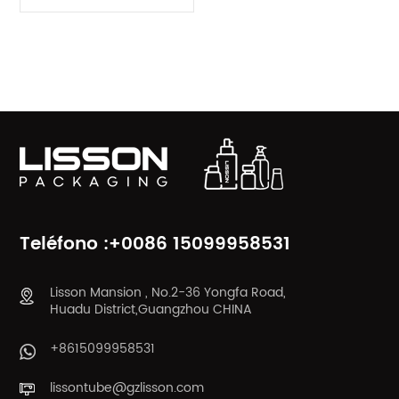
espray plástico de la
botella de 15ml 20ml
30ml PETG
CATEGORÍAS DE PRODUCTO
Teléfono :+0086 15099958531
Lisson Mansion , No.2-36 Yongfa Road,
Huadu District,Guangzhou CHINA
+8615099958531
lissontube@gzlisson.com