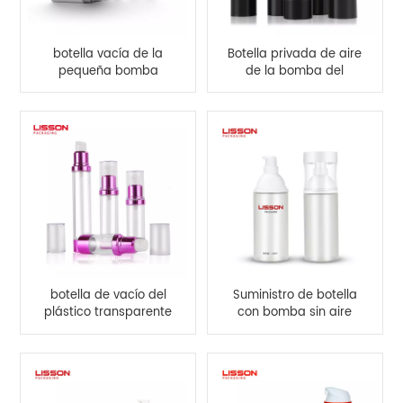
botella vacía de la
Botella privada de aire
pequeña bomba
de la bomba del
privada de aire del
aceite de la esencia
aceite esencial de 5g
del negro de 15ml
10g 15g
30ml 50ml
botella de vacío del
Suministro de botella
plástico transparente
con bomba sin aire
de 10ml 15ml 20ml
esmerilada vacía de
30ml COMO botella
120 ml
privada de aire del
viaje de la bomba