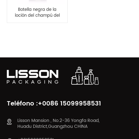
Botella negra de la
loción del champú del
espray de la bomba
de la cubierta del
metal de la botella del
CATEGORÍAS DE PRODUCTO
ANIMAL DOMÉSTICO
del color 500ml
Teléfono :+0086 15099958531
Lisson Mansion , No.2-36 Yongfa Road,
Huadu District,Guangzhou CHINA