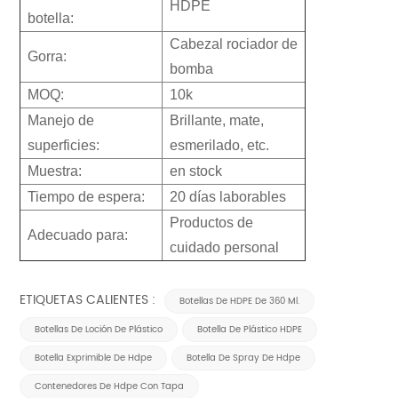
HDPE
botella:
Cabezal rociador de
Gorra:
bomba
MOQ:
10k
Manejo de
Brillante, mate,
superficies:
esmerilado, etc.
Muestra:
en stock
Tiempo de espera:
20 días laborables
Productos de
Adecuado para:
cuidado personal
ETIQUETAS CALIENTES :
Botellas De HDPE De 360 Ml.
Botellas De Loción De Plástico
Botella De Plástico HDPE
Botella Exprimible De Hdpe
Botella De Spray De Hdpe
Contenedores De Hdpe Con Tapa