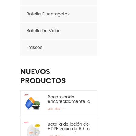
Botella Cuentagotas
Botella De Vidrio
Frascos
NUEVOS
PRODUCTOS
Recomiendo
encarecidamente la
botella de plástico
LEER MÁS
ovalada de la
botella del HDPE de
la capa de EVOH de
30ml 50ml
Botella de loción de
HDPE vacía de 60 ml
para protección
LEER MÁS