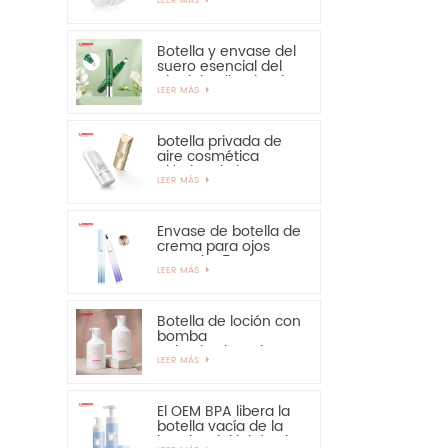
solar: muy
recomendable
Botella y envase del
suero esencial del
ojo del aplicador de
LEER MÁS
la aleación del cinc
15ml
botella privada de
aire cosmética
plástica de la crema
LEER MÁS
de manos de la
protección solar de
la botella de 30ml
50ml
Envase de botella de
crema para ojos
PETG de 15 ml con
LEER MÁS
aplicador de
aleación de zinc
Botella de loción con
bomba
pulverizadora de
LEER MÁS
300ml y 350ml para
champú
El OEM BPA libera la
botella vacía de la
bomba del jabón de