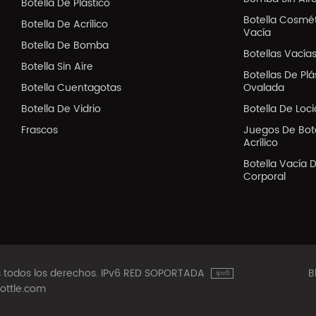
Botella De Plástico
Botella Cosmé
Botella De Acrílico
Vacía
Botella De Bomba
Botellas Vacía
Botella Sin Aire
Botellas De Pl
Botella Cuentagotas
Ovalada
Botella De Vidrio
Botella De Loc
Frascos
Juegos De Bote
Acrílico
Botella Vacía 
Corporal
os todos los derechos. IPv6 RED SOPORTADA
B
ottle.com