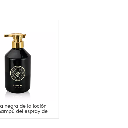
la negra de la loción
hampú del espray de
ba de la cubierta del
l de la botella del
 DOMÉSTICO del color