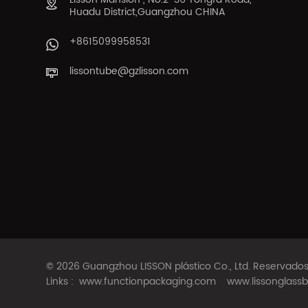
Huadu District,Guangzhou CHINA
+8615099958531
lissontube@gzlisson.com
© 2026 Guangzhou LISSON plástico Co., Ltd. Reservad
Links :
www.functionpackaging.com
www.lissonglassb