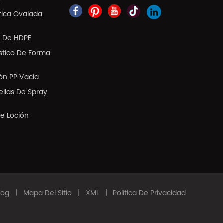
tica Ovalada
s De HDPE
ástico De Forma
ión PP Vacía
llas De Spray
De Loción
log
|
Mapa Del Sitio
|
XML
|
Política De Privacidad