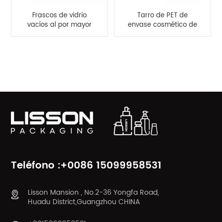
Frascos de vidrio
Tarro de PET de
vacíos al por mayor
envase cosmético de
de 30 g y 50 g con
250 ml con tapa de
tapas de bambú
bambú
CATEGORÍAS DE PRODUCTO
Teléfono :+0086 15099958531
Lisson Mansion , No.2-36 Yongfa Road,
Huadu District,Guangzhou CHINA