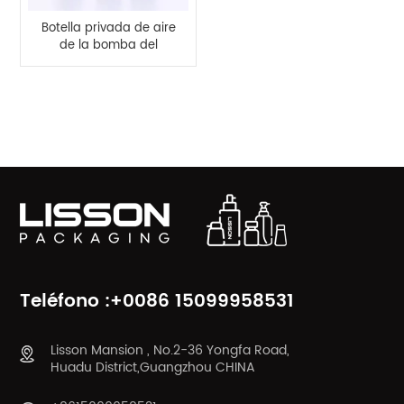
Botella privada de aire
de la bomba del
aceite de la esencia
del negro de 15ml
30ml 50ml
CATEGORÍAS DE PRODUCTO
Teléfono :+0086 15099958531
Lisson Mansion , No.2-36 Yongfa Road,
Huadu District,Guangzhou CHINA