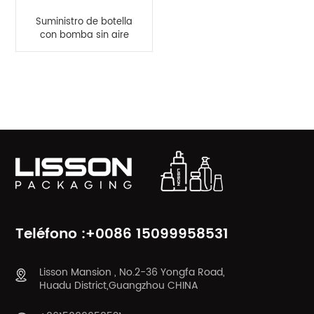
Suministro de botella
con bomba sin aire
esmerilada vacía de
120 ml
CATEGORÍAS DE PRODUCTO
Teléfono :+0086 15099958531
Lisson Mansion , No.2-36 Yongfa Road,
Huadu District,Guangzhou CHINA