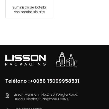
Suministro de botella
con bomba sin aire
esmerilada vacía de
120 ml
CATEGORÍAS DE PRODUCTO
Teléfono :+0086 15099958531
Lisson Mansion , No.2-36 Yongfa Road,
Huadu District,Guangzhou CHINA