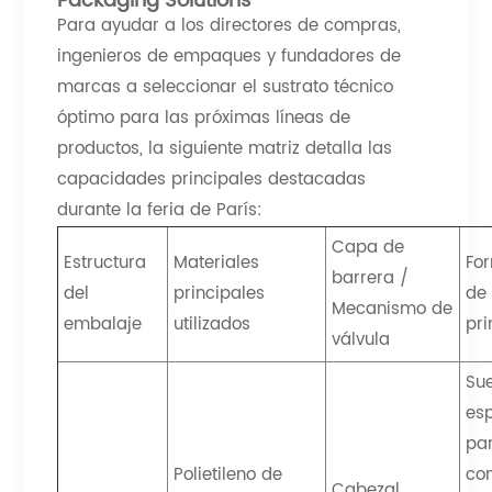
Packaging Solutions
Para ayudar a los directores de compras,
ingenieros de empaques y fundadores de
marcas a seleccionar el sustrato técnico
óptimo para las próximas líneas de
productos, la siguiente matriz detalla las
capacidades principales destacadas
durante la feria de París:
Capa de
Estructura
Materiales
Fo
barrera /
del
principales
de 
Mecanismo de
embalaje
utilizados
pr
válvula
Su
esp
par
Polietileno de
co
Cabezal