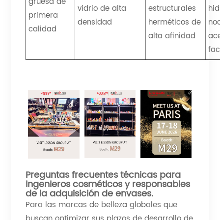
gruesa de
vidrio de alta
estructurales
hid
primera
densidad
herméticos de
noc
calidad
alta afinidad
ace
fac
Preguntas frecuentes técnicas para
ingenieros cosméticos y responsables
de la adquisición de envases.
Para las marcas de belleza globales que
buscan optimizar sus plazos de desarrollo de