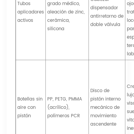
Tubos
grado médico,
ojo
dispensador
aplicadores
aleación de zinc,
tr
antirretorno de
activos
cerámica,
loc
doble válvula
silicona
pa
esp
ter
lab
Cr
Disco de
luj
Botellas sin
PP, PETG, PMMA
pistón interno
vis
aire con
(acrílico),
mecánico de
su
pistón
polímeros PCR
movimiento
vi
ascendente
ine