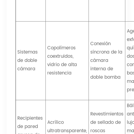
Ag
exf
Conexión
Copolímeros
qu
Sistemas
síncrona de la
coextruidos,
do
de doble
cámara
vidrio de alta
co
cámara
interna de
resistencia
ba
doble bomba
ma
pr
Bá
Revestimientos
an
Recipientes
Acrílico
de sellado de
lujo
de pared
ultratransparente,
roscas
ma