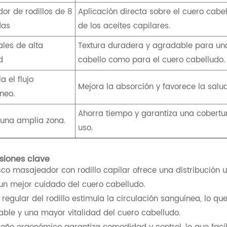
dor de rodillos de 8
Aplicación directa sobre el cuero cabel
das
de los aceites capilares.
ales de alta
Textura duradera y agradable para una
d
cabello como para el cuero cabelludo.
a el flujo
Mejora la absorción y favorece la sal
neo.
Ahorra tiempo y garantiza una cobert
una amplia zona.
uso.
siones clave
asco masajeador con rodillo capilar ofrece una distribución
un mejor cuidado del cuero cabelludo.
o regular del rodillo estimula la circulación sanguínea, lo q
able y una mayor vitalidad del cuero cabelludo.