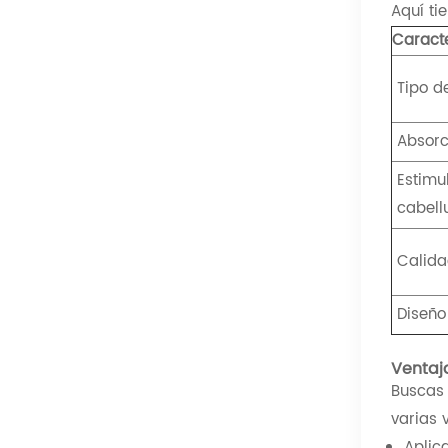
Aquí ti
Caracte
Tipo d
Absorc
Estimu
cabell
Calida
Diseño
Ventaj
Buscas 
varias 
Aplic