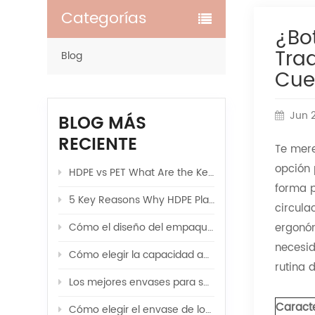
Categorías
¿Bo
Tra
Blog
Cue
Jun 
BLOG MÁS
RECIENTE
Te mere
opción 
HDPE vs PET What Are the Key Differences in Body Lotion Shampoo Bottle Packaging
forma p
5 Key Reasons Why HDPE Plastic Is the Top Choice for Cosmetics
circula
Cómo el diseño del empaque de cosméticos influye en la percepción del producto y el posicionamiento de la marca premium.
ergonóm
necesid
Cómo elegir la capacidad adecuada del envase cosmético para diferentes productos de cuidado de la piel.
rutina 
Los mejores envases para sueros y lociones con frascos de vidrio
Caracte
Cómo elegir el envase de loción de masaje adecuado para su marca.