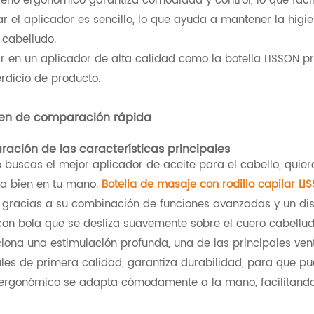
seño ergonómico garantiza comodidad y control, lo que facil
ar el aplicador es sencillo, lo que ayuda a mantener la higie
 cabelludo.
tir en un aplicador de alta calidad como la botella LISSON p
rdicio de producto.
n de comparación rápida
ación de las características principales
buscas el mejor aplicador de aceite para el cabello, quier
ta bien en tu mano.
Botella de masaje con rodillo capilar L
 gracias a su combinación de funciones avanzadas y un dise
con bola que se desliza suavemente sobre el cuero cabellu
iona una estimulación profunda, una de las principales ven
les de primera calidad, garantiza durabilidad, para que pue
ergonómico se adapta cómodamente a la mano, facilitando