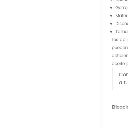
Gorro
Mater
Diseñ
Tamañ
Los apl
pueden 
deficie
aceite 
Con
a t
Eficac