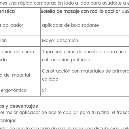
enes una rápida comparación lado a lado para ayudarte a el
rística
Botella de masaje con rodillo capilar LI
e aplicador
aplicador de bola rodante
ión
Mayor absorción
lación del cuero
Tapa con peine desmontable para una
udo
estimulación profunda.
Construcción con materiales de primer
d del material
calidad
 ergonómico
Sí
as y desventajas
el mejor aplicador de aceite capilar para tu rutina. El fras
ventajas:
ador de aceite con bola de rodillo para una distribución un