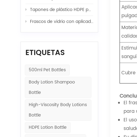
Aplica
Tapones de plástico HDPE para frascos de lociones y cremas: encuentra el perfecto para ti.
pulga
Frascos de vidrio con aplicador de rodillo o de plástico para su línea de sérums premium.
Materi
calida
Estimul
ETIQUETAS
sanguí
500ml Pet Bottles
Cubre 
Body Lotion Shampoo
Bottle
Conclu
El fr
High-Viscosity Body Lotions
para 
Bottle
El us
HDPE Lotion Bottle
salud