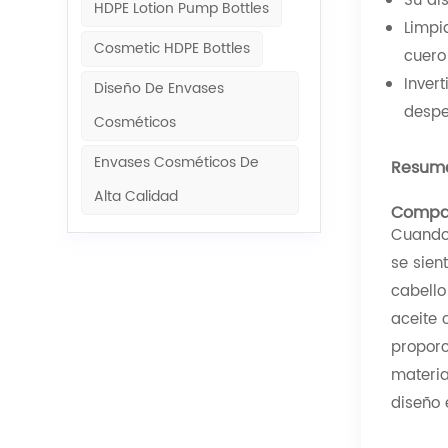
Su di
HDPE Lotion Pump Bottles
Limpi
Cosmetic HDPE Bottles
cuero
Inver
Diseño De Envases
despe
Cosméticos
Envases Cosméticos De
Resume
Alta Calidad
Compar
Cuando 
se sien
cabello
aceite 
proporc
materia
diseño 