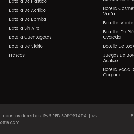
Botella De Plástico
Botella Cosmé
Botella De Acrílico
Vacía
Botella De Bomba
Botellas Vacía
Botella Sin Aire
Botellas De Pl
Botella Cuentagotas
Ovalada
Botella De Vidrio
Botella De Loc
Frascos
Juegos De Bote
Acrílico
Botella Vacía 
Corporal
os todos los derechos. IPv6 RED SOPORTADA
B
ottle.com