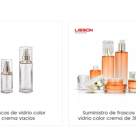
scos de vidrio color
Suministro de frascos
crema vacíos
vidrio color crema de 3
alizados de 30 g y 50
50 g y juego de botell
otella de vidrio de 40
vidrio para cosmético
l, 100 ml y 120 ml
100 ml y 120 ml