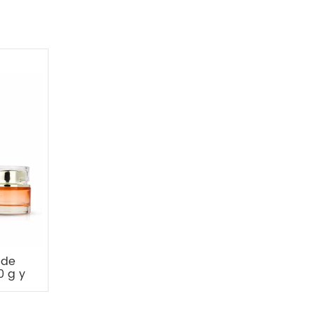
 de
0 g y
as de
s de