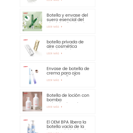
solar: muy
recomendable
Botella y envase del
suero esencial del
ojo del aplicador de
LEER MÁS
la aleación del cinc
15ml
botella privada de
aire cosmética
plástica de la crema
LEER MÁS
de manos de la
protección solar de
la botella de 30ml
50ml
Envase de botella de
crema para ojos
PETG de 15 ml con
LEER MÁS
aplicador de
aleación de zinc
Botella de loción con
bomba
pulverizadora de
LEER MÁS
300ml y 350ml para
champú
El OEM BPA libera la
botella vacía de la
bomba del jabón de