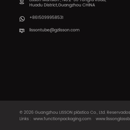
Huadu District,Guangzhou CHINA
+8615099958531
lissontube@gzlisson.com
© 2026 Guangzhou LISSON plástico Co., Ltd. Reservad
Links :
www.functionpackaging.com
www.lissonglassb