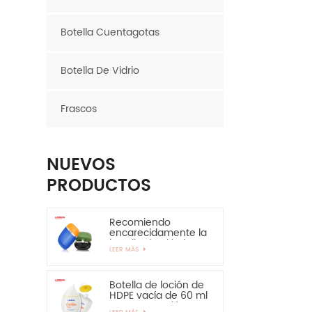
Botella Cuentagotas
Botella De Vidrio
Frascos
NUEVOS
PRODUCTOS
Recomiendo
encarecidamente la
botella de plástico
LEER MÁS
ovalada de la
botella del HDPE de
la capa de EVOH de
30ml 50ml
Botella de loción de
HDPE vacía de 60 ml
para protección
LEER MÁS