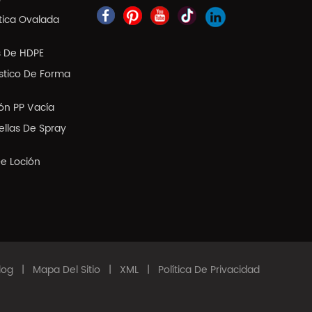
tica Ovalada
s De HDPE
ástico De Forma
ión PP Vacía
llas De Spray
De Loción
log
|
Mapa Del Sitio
|
XML
|
Política De Privacidad