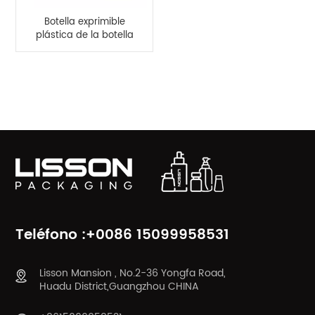
Botella exprimible
plástica de la botella
del espray de la
bomba del rectángulo
de encargo 200ml
CATEGORÍAS DE PRODUCTO
Teléfono :+0086 15099958531
Lisson Mansion , No.2-36 Yongfa Road,
Huadu District,Guangzhou CHINA