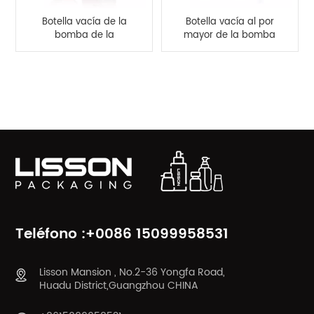
Botella vacía de la
Botella vacía al por
bomba de la
mayor de la bomba
despedregadora
de la espuma de la
facial del ANIMAL
despedregadora de la
DOMÉSTICO 200ml
cara de 150ml 220ml
CATEGORÍAS DE PRODUCTO
para el fabricante
Teléfono :+0086 15099958531
Lisson Mansion , No.2-36 Yongfa Road,
Huadu District,Guangzhou CHINA