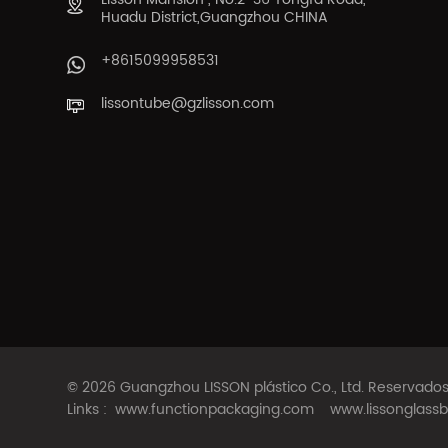
Huadu District,Guangzhou CHINA
+8615099958531
lissontube@gzlisson.com
© 2026 Guangzhou LISSON plástico Co., Ltd. Reservad
Links :
www.functionpackaging.com
www.lissonglassb