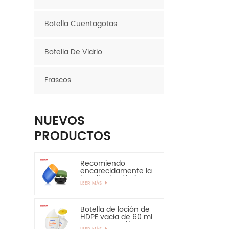
Botella Cuentagotas
Botella De Vidrio
Frascos
NUEVOS
PRODUCTOS
Recomiendo
encarecidamente la
botella de plástico
LEER MÁS
ovalada de la
botella del HDPE de
la capa de EVOH de
30ml 50ml
Botella de loción de
HDPE vacía de 60 ml
para protección
LEER MÁS