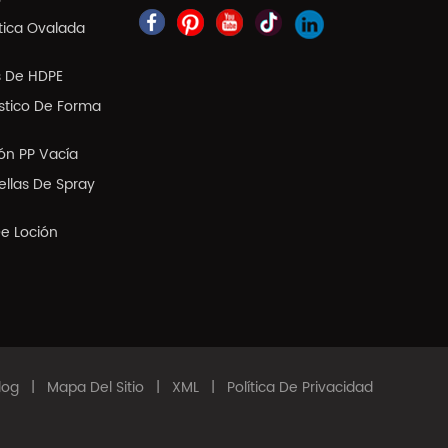
tica Ovalada
s De HDPE
ástico De Forma
ión PP Vacía
llas De Spray
De Loción
log
|
Mapa Del Sitio
|
XML
|
Política De Privacidad