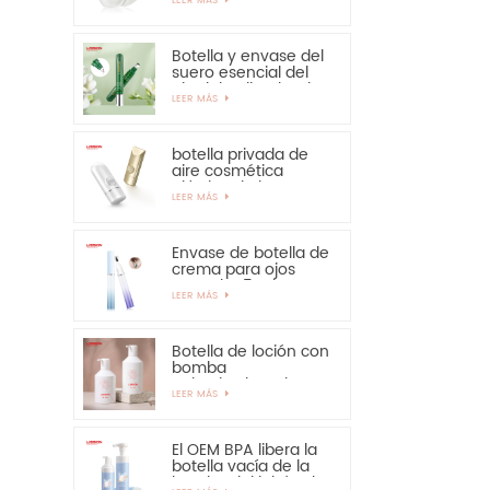
solar: muy
recomendable
Botella y envase del
suero esencial del
ojo del aplicador de
LEER MÁS
la aleación del cinc
15ml
botella privada de
aire cosmética
plástica de la crema
LEER MÁS
de manos de la
protección solar de
la botella de 30ml
50ml
Envase de botella de
crema para ojos
PETG de 15 ml con
LEER MÁS
aplicador de
aleación de zinc
Botella de loción con
bomba
pulverizadora de
LEER MÁS
300ml y 350ml para
champú
El OEM BPA libera la
botella vacía de la
bomba del jabón de