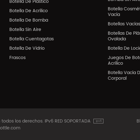
Botella De Plástico
Botella Cosmé
Botella De Acrílico
Vacía
Botella De Bomba
Botellas Vacía
Botella Sin Aire
Botellas De Pl
Botella Cuentagotas
Ovalada
Botella De Vidrio
Botella De Loc
Frascos
Juegos De Bote
Acrílico
Botella Vacía 
Corporal
os todos los derechos. IPv6 RED SOPORTADA
B
ottle.com