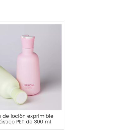
a de loción exprimible
ástico PET de 300 ml
apa superior de disco