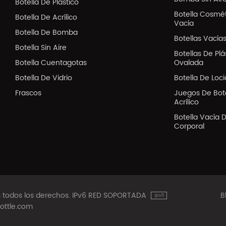
Botella De Plástico
Botella Cosmé
Botella De Acrílico
Vacía
Botella De Bomba
Botellas Vacía
Botella Sin Aire
Botellas De Pl
Botella Cuentagotas
Ovalada
Botella De Vidrio
Botella De Loc
Frascos
Juegos De Bote
Acrílico
Botella Vacía 
Corporal
os todos los derechos. IPv6 RED SOPORTADA
B
ottle.com