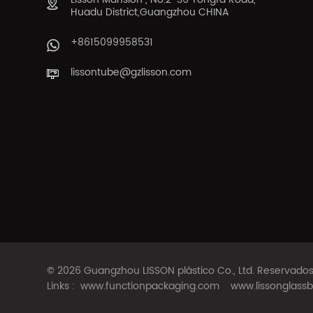
Huadu District,Guangzhou CHINA
+8615099958531
lissontube@gzlisson.com
© 2026 Guangzhou LISSON plástico Co., Ltd. Reservad
Links :
www.functionpackaging.com
www.lissonglassb