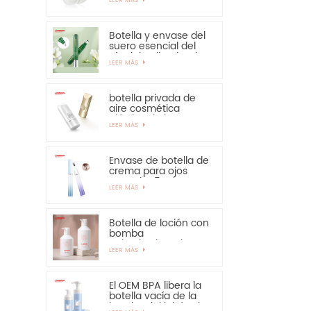
solar: muy
recomendable
Botella y envase del
suero esencial del
ojo del aplicador de
LEER MÁS
la aleación del cinc
15ml
botella privada de
aire cosmética
plástica de la crema
LEER MÁS
de manos de la
protección solar de
la botella de 30ml
50ml
Envase de botella de
crema para ojos
PETG de 15 ml con
LEER MÁS
aplicador de
aleación de zinc
Botella de loción con
bomba
pulverizadora de
LEER MÁS
300ml y 350ml para
champú
El OEM BPA libera la
botella vacía de la
bomba del jabón de