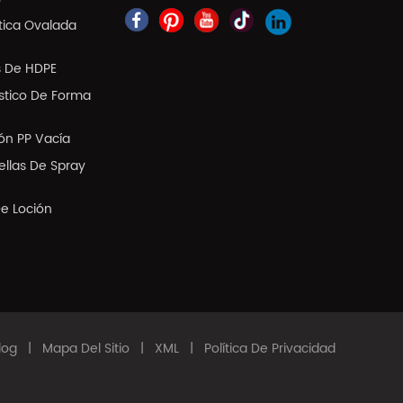
tica Ovalada
s De HDPE
ástico De Forma
ión PP Vacía
llas De Spray
De Loción
log
|
Mapa Del Sitio
|
XML
|
Política De Privacidad