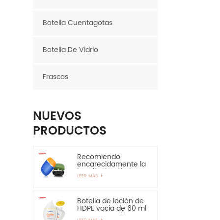
Botella Cuentagotas
Botella De Vidrio
Frascos
NUEVOS
PRODUCTOS
Recomiendo
encarecidamente la
botella de plástico
LEER MÁS
ovalada de la
botella del HDPE de
la capa de EVOH de
30ml 50ml
Botella de loción de
HDPE vacía de 60 ml
para protección
LEER MÁS