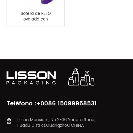
Botella de PETG
ovalada con
pulverizador de niebla
de suero transparente
de 220 ml
CATEGORÍAS DE PRODUCTO
Teléfono :+0086 15099958531
Lisson Mansion , No.2-36 Yongfa Road,
Huadu District,Guangzhou CHINA