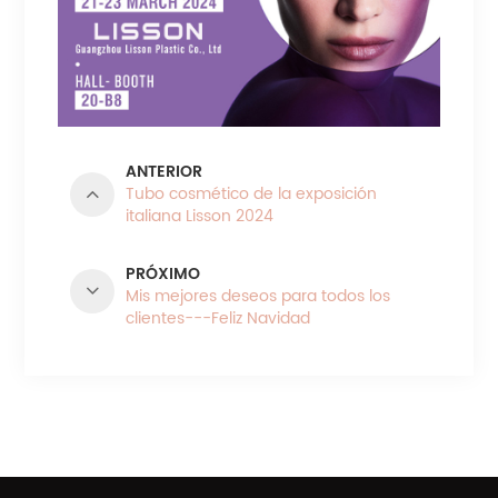
ANTERIOR
Tubo cosmético de la exposición
italiana Lisson 2024
PRÓXIMO
Mis mejores deseos para todos los
clientes---Feliz Navidad
CATEGORÍAS DE PRODUCTO