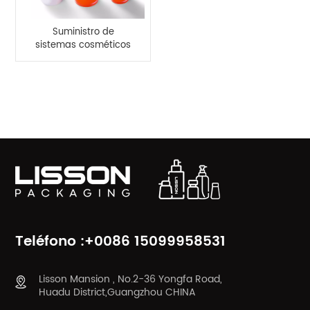
Suministro de
sistemas cosméticos
de botellas y tarros de
crema con bomba de
acrílico de lujo de
CATEGORÍAS DE PRODUCTO
100ml y 120ml
Teléfono :+0086 15099958531
Lisson Mansion , No.2-36 Yongfa Road,
Huadu District,Guangzhou CHINA