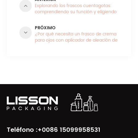
Explorando los frascos cuentagotas:
comprendiendo su función y eligiendo
el material adecuado
PRÓXIMO
¿Por qué necesita un frasco de crema
para ojos con aplicador de aleación de
zinc para cuidar sus ojos?
CATEGORÍAS DE PRODUCTO
Teléfono :+0086 15099958531