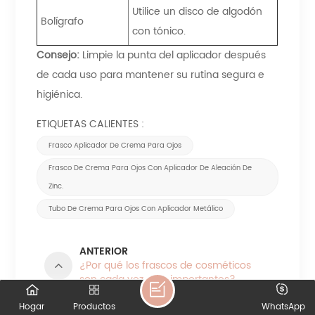
Utilice un disco de algodón
Bolígrafo
con tónico.
Consejo:
Limpie la punta del aplicador después
de cada uso para mantener su rutina segura e
higiénica.
ETIQUETAS CALIENTES :
Frasco Aplicador De Crema Para Ojos
Frasco De Crema Para Ojos Con Aplicador De Aleación De
Zinc.
Tubo De Crema Para Ojos Con Aplicador Metálico
ANTERIOR
¿Por qué los frascos de cosméticos
son cada vez más importantes?
Hogar
Productos
WhatsApp