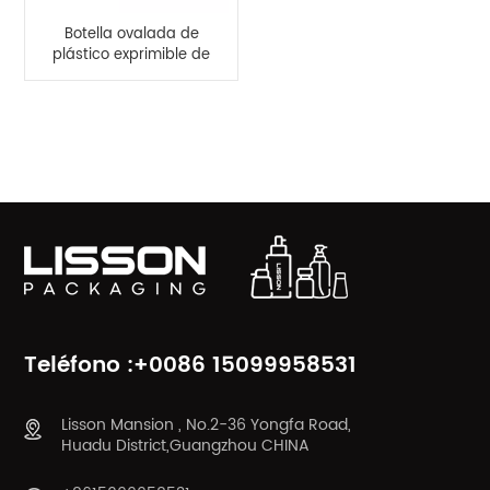
Botella ovalada de
plástico exprimible de
HDPE de color rosa de
50ml y 60ml para
crema de manos
CATEGORÍAS DE PRODUCTO
Teléfono :+0086 15099958531
Lisson Mansion , No.2-36 Yongfa Road,
Huadu District,Guangzhou CHINA