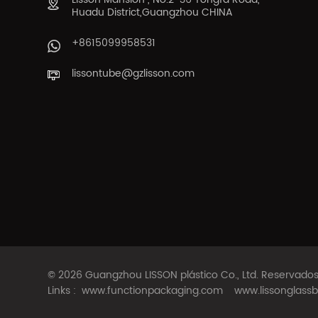
Huadu District,Guangzhou CHINA
+8615099958531
lissontube@gzlisson.com
© 2026 Guangzhou LISSON plástico Co., Ltd. Reservad
Links :
www.functionpackaging.com
www.lissonglassb