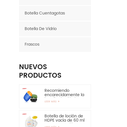
Botella Cuentagotas
Botella De Vidrio
Frascos
NUEVOS
PRODUCTOS
Recomiendo
encarecidamente la
botella de plástico
LEER MÁS
ovalada de la
botella del HDPE de
la capa de EVOH de
30ml 50ml
Botella de loción de
HDPE vacía de 60 ml
para protección
LEER MÁS