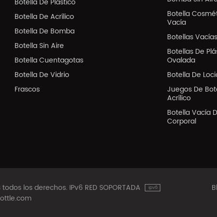
Botella De Plástico
Botella Cosmé
Botella De Acrílico
Vacía
Botella De Bomba
Botellas Vacía
Botella Sin Aire
Botellas De Pl
Botella Cuentagotas
Ovalada
Botella De Vidrio
Botella De Loc
Frascos
Juegos De Bote
Acrílico
Botella Vacía 
Corporal
os todos los derechos. IPv6 RED SOPORTADA
B
ottle.com