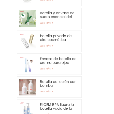
solar: muy
recomendable
Botella y envase del
suero esencial del
ojo del aplicador de
LEER MÁS
la aleación del cinc
15ml
botella privada de
aire cosmética
plástica de la crema
LEER MÁS
de manos de la
protección solar de
la botella de 30ml
50ml
Envase de botella de
crema para ojos
PETG de 15 ml con
LEER MÁS
aplicador de
aleación de zinc
Botella de loción con
bomba
pulverizadora de
LEER MÁS
300ml y 350ml para
champú
El OEM BPA libera la
botella vacía de la
bomba del jabón de