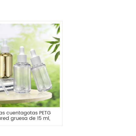
las cuentagotas PETG
red gruesa de 15 ml,
30 ml y 50 ml