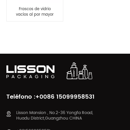
Frascos de vidrio
vacíos al por mayor
de 30 g y 50 g con
tapas de bambú
CATEGORÍAS DE PRODUCTO
Teléfono :+0086 15099958531
Lisson Mansion , No.2-36 Yongfa Road,
Huadu District,Guangzhou CHINA