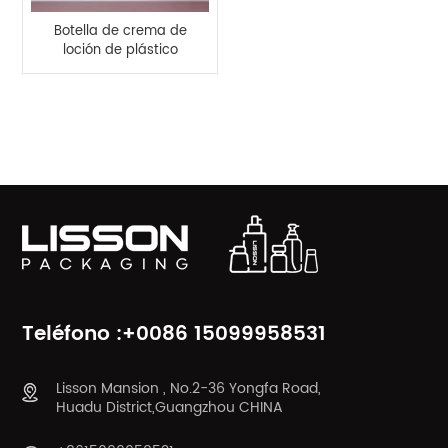
Botella de crema de
loción de plástico
HDPE de 100 g con
tapa abatible de
acrílico
CATEGORÍAS DE PRODUCTO
Teléfono :+0086 15099958531
Lisson Mansion , No.2-36 Yongfa Road,
Huadu District,Guangzhou CHINA