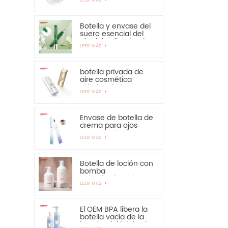
solar: muy
recomendable
Botella y envase del
suero esencial del
ojo del aplicador de
LEER MÁS
la aleación del cinc
15ml
botella privada de
aire cosmética
plástica de la crema
LEER MÁS
de manos de la
protección solar de
la botella de 30ml
50ml
Envase de botella de
crema para ojos
PETG de 15 ml con
LEER MÁS
aplicador de
aleación de zinc
Botella de loción con
bomba
pulverizadora de
LEER MÁS
300ml y 350ml para
champú
El OEM BPA libera la
botella vacía de la
bomba del jabón de