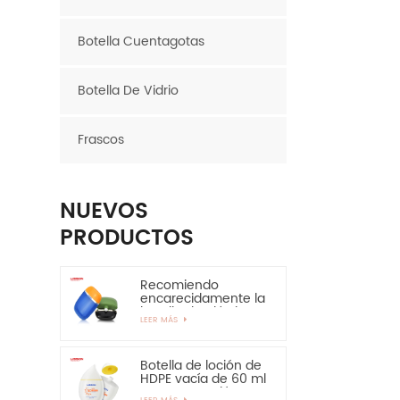
Botella Cuentagotas
Botella De Vidrio
Frascos
NUEVOS
PRODUCTOS
Recomiendo
encarecidamente la
botella de plástico
LEER MÁS
ovalada de la
botella del HDPE de
la capa de EVOH de
30ml 50ml
Botella de loción de
HDPE vacía de 60 ml
para protección
LEER MÁS