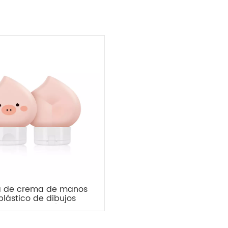
la de crema de manos
plástico de dibujos
os lindo vacío de 60
ml