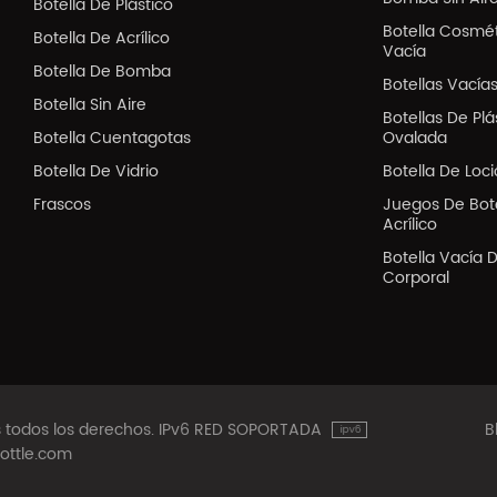
Botella De Plástico
Botella Cosmé
Botella De Acrílico
Vacía
Botella De Bomba
Botellas Vacía
Botella Sin Aire
Botellas De Pl
Botella Cuentagotas
Ovalada
Botella De Vidrio
Botella De Loc
Frascos
Juegos De Bote
Acrílico
Botella Vacía 
Corporal
os todos los derechos. IPv6 RED SOPORTADA
B
ottle.com