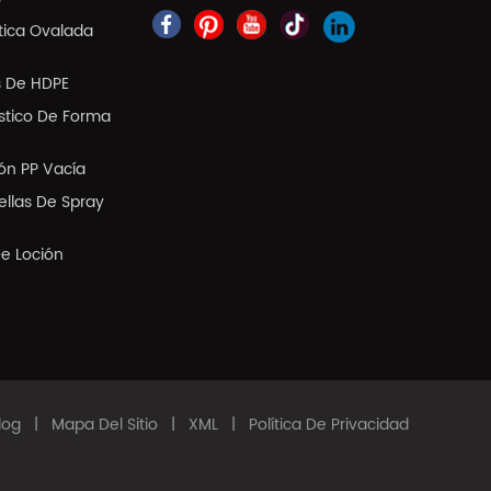
tica Ovalada
s De HDPE
ástico De Forma
ión PP Vacía
llas De Spray
De Loción
log
|
Mapa Del Sitio
|
XML
|
Política De Privacidad