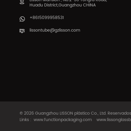
Huadu District,Guangzhou CHINA
+8615099958531
lissontube@gzlisson.com
© 2026 Guangzhou LISSON plástico Co., Ltd. Reservad
Links :
www.functionpackaging.com
www.lissonglassb