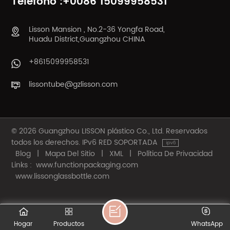
Teléfono :+0086 15099958531
Lisson Mansion , No.2-36 Yongfa Road,
Huadu District,Guangzhou CHINA
+8615099958531
lissontube@gzlisson.com
© 2026 Guangzhou LISSON plástico Co., Ltd. Reservados
todos los derechos. IPv6 RED SOPORTADA
Blog
|
Mapa Del Sitio
|
XML
|
Política De Privacidad
Links :
www.functionpackaging.com
www.lissonglassbottle.com
Hogar
Productos
WhatsApp