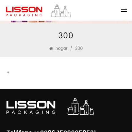
300
hogar
/
300
+